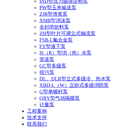
IND型压力曲筛淀粉泵
PW型玉米输送泵
ZJB型渣浆泵
XMB型消沫泵
全封闭饮料泵
ZH型叶片可调立式轴流泵
FSB-L氟合金泵
FY型液下泵
IS（R）型消（热）水泵
管道泵
GC型多级泵
排污泵
DL、DLR型立式多级冷、热水泵
XBD-L（W）立卧式多级消防泵
G型单螺杆泵
QBY型气动隔膜泵
计量泵
工程案例
技术支持
联系我们