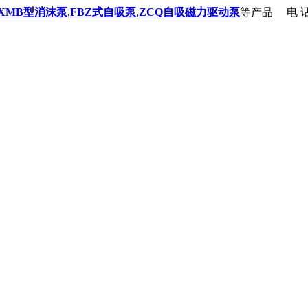
XMB型消沫泵
,
FBZ式自吸泵
,
ZCQ自吸磁力驱动泵
等产品
电 话