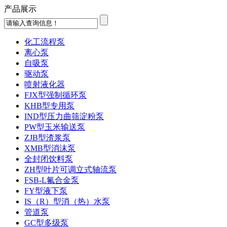
产品展示
化工流程泵
离心泵
自吸泵
驱动泵
喷射液化器
FJX型强制循环泵
KHB型专用泵
IND型压力曲筛淀粉泵
PW型玉米输送泵
ZJB型渣浆泵
XMB型消沫泵
全封闭饮料泵
ZH型叶片可调立式轴流泵
FSB-L氟合金泵
FY型液下泵
IS（R）型消（热）水泵
管道泵
GC型多级泵