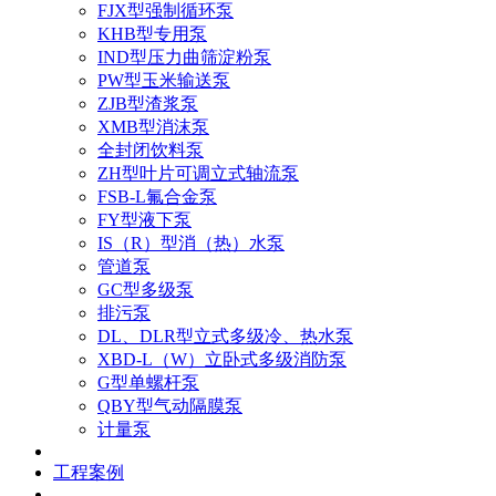
FJX型强制循环泵
KHB型专用泵
IND型压力曲筛淀粉泵
PW型玉米输送泵
ZJB型渣浆泵
XMB型消沫泵
全封闭饮料泵
ZH型叶片可调立式轴流泵
FSB-L氟合金泵
FY型液下泵
IS（R）型消（热）水泵
管道泵
GC型多级泵
排污泵
DL、DLR型立式多级冷、热水泵
XBD-L（W）立卧式多级消防泵
G型单螺杆泵
QBY型气动隔膜泵
计量泵
工程案例