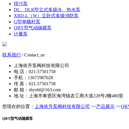
排污泵
DL、DLR型立式多级冷、热水泵
XBD-L（W）立卧式多级消防泵
G型单螺杆泵
QBY型气动隔膜泵
计量泵
联系我们
/ Contact_us
上海依升泵阀科技有限公司
电 话：021-57501758
手机：13671987028
传 真：021-57501758
邮 箱：shysbf@163.com
地 址：上海市奉贤区海湾镇农工商大道228号2幢480室
您现在的位置：
上海依升泵阀科技有限公司
>>
产品展示
>>
Q
QBY型气动隔膜泵