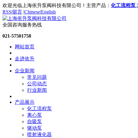
欢迎光临上海依升泵阀科技有限公司！主营产品：
化工流程泵
,
RSS
|
留言
|
Chinese
|
English
全国咨询服务热线
021-57501758
网站首页
走进依升
企业新闻
常见问题
公司动态
行业新闻
产品展示
化工流程泵
离心泵
自吸泵
驱动泵
喷射液化器