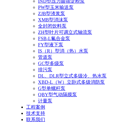
IND型压力曲筛淀粉泵
PW型玉米输送泵
ZJB型渣浆泵
XMB型消沫泵
全封闭饮料泵
ZH型叶片可调立式轴流泵
FSB-L氟合金泵
FY型液下泵
IS（R）型消（热）水泵
管道泵
GC型多级泵
排污泵
DL、DLR型立式多级冷、热水泵
XBD-L（W）立卧式多级消防泵
G型单螺杆泵
QBY型气动隔膜泵
计量泵
工程案例
技术支持
联系我们