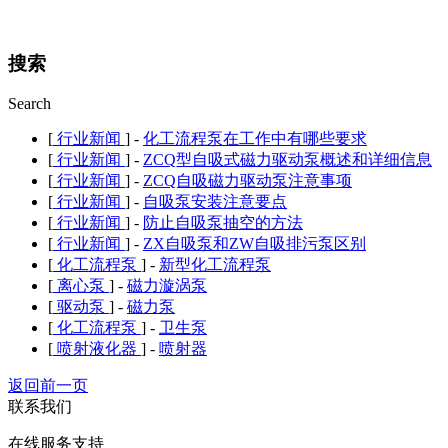
搜索
Search
[
行业新闻
] -
化工流程泵在工作中有哪些要求
[
行业新闻
] -
ZCQ型自吸式磁力驱动泵概述和详细信息
[
行业新闻
] -
ZCQ自吸磁力驱动泵注意事项
[
行业新闻
] -
自吸泵安装注意要点
[
行业新闻
] -
防止自吸泵抽空的方法
[
行业新闻
] -
ZX自吸泵和ZW自吸排污泵区别
[
化工流程泵
] -
新型化工流程泵
[
离心泵
] -
磁力漩涡泵
[
驱动泵
] -
磁力泵
[
化工流程泵
] -
卫生泵
[
喷射液化器
] -
喷射器
返回前一页
联系我们
在线服务支持