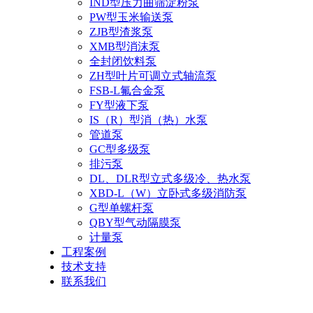
IND型压力曲筛淀粉泵
PW型玉米输送泵
ZJB型渣浆泵
XMB型消沫泵
全封闭饮料泵
ZH型叶片可调立式轴流泵
FSB-L氟合金泵
FY型液下泵
IS（R）型消（热）水泵
管道泵
GC型多级泵
排污泵
DL、DLR型立式多级冷、热水泵
XBD-L（W）立卧式多级消防泵
G型单螺杆泵
QBY型气动隔膜泵
计量泵
工程案例
技术支持
联系我们