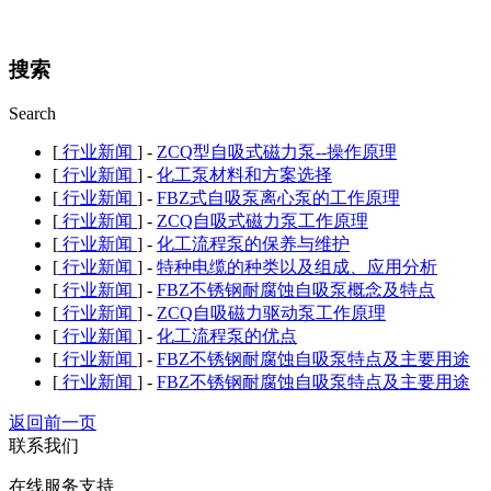
搜索
Search
[
行业新闻
] -
ZCQ型自吸式磁力泵--操作原理
[
行业新闻
] -
化工泵材料和方案选择
[
行业新闻
] -
FBZ式自吸泵离心泵的工作原理
[
行业新闻
] -
ZCQ自吸式磁力泵工作原理
[
行业新闻
] -
化工流程泵的保养与维护
[
行业新闻
] -
特种电缆的种类以及组成、应用分析
[
行业新闻
] -
FBZ不锈钢耐腐蚀自吸泵概念及特点
[
行业新闻
] -
ZCQ自吸磁力驱动泵工作原理
[
行业新闻
] -
化工流程泵的优点
[
行业新闻
] -
FBZ不锈钢耐腐蚀自吸泵特点及主要用途
[
行业新闻
] -
FBZ不锈钢耐腐蚀自吸泵特点及主要用途
返回前一页
联系我们
在线服务支持