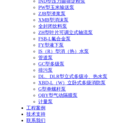
IND型压力曲筛淀粉泵
PW型玉米输送泵
ZJB型渣浆泵
XMB型消沫泵
全封闭饮料泵
ZH型叶片可调立式轴流泵
FSB-L氟合金泵
FY型液下泵
IS（R）型消（热）水泵
管道泵
GC型多级泵
排污泵
DL、DLR型立式多级冷、热水泵
XBD-L（W）立卧式多级消防泵
G型单螺杆泵
QBY型气动隔膜泵
计量泵
工程案例
技术支持
联系我们