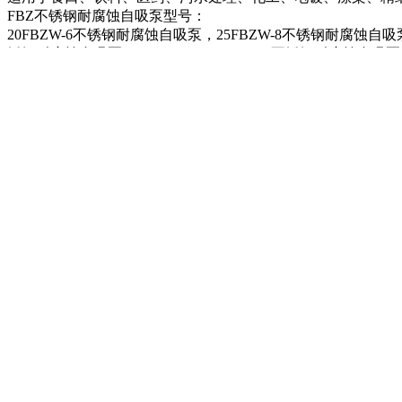
FBZ不锈钢耐腐蚀自吸泵型号：
20FBZW-6不锈钢耐腐蚀自吸泵，25FBZW-8不锈钢耐腐蚀自吸泵，
锈钢耐腐蚀自吸泵，40FBZ-22，40FBZ-42不锈钢耐腐蚀自吸泵
打印本文
关闭本页
留言评论
推荐
度：
上一篇：
ZCQ自吸磁力驱动泵的概述
下一篇：
FBZ不锈钢耐腐蚀自吸泵特点及主要用途
网站首页
走进依升
企业新闻
产品展示