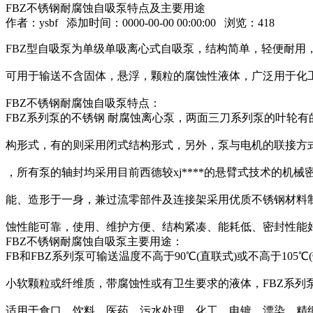
FBZ不锈钢耐腐蚀自吸泵特点及主要用途
作者：
ysbf
添加时间：0000-00-00 00:00:00 浏览：
418
FBZ型自吸泵为单级单吸离心式自吸泵，结构简单，轻便耐用
可用于输送不含固体，悬浮，颗粒的腐蚀性液体，广泛用于化工
FBZ不锈钢耐腐蚀自吸泵特点：
FBZ系列泵的不锈钢 耐腐蚀离心泵，两面三刀系列泵的叶轮有
构形式，有的则采用闭式结构形式，另外，泵与电机的联接方
，所有泵的轴封均采用目前西德较xj****的悬臂式技术的机
能、造形于一身，兼过流零部件及连接架采用优质不锈钢材料
蚀性能可靠，使用、维护方便、结构紧凑、能耗低、密封性能
FBZ不锈钢耐腐蚀自吸泵主要用途：
FB和FBZ系列泵可输送温度不高于90℃(直联式)或不高于105
小软颗粒或纤维质，带腐蚀性或有卫生要求的液体，FBZ系列
适用于食口、饮料、医药、污水处理、化工、电镀、漂染、精