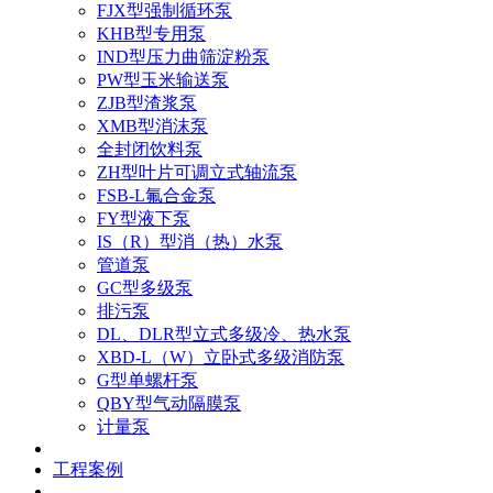
FJX型强制循环泵
KHB型专用泵
IND型压力曲筛淀粉泵
PW型玉米输送泵
ZJB型渣浆泵
XMB型消沫泵
全封闭饮料泵
ZH型叶片可调立式轴流泵
FSB-L氟合金泵
FY型液下泵
IS（R）型消（热）水泵
管道泵
GC型多级泵
排污泵
DL、DLR型立式多级冷、热水泵
XBD-L（W）立卧式多级消防泵
G型单螺杆泵
QBY型气动隔膜泵
计量泵
工程案例