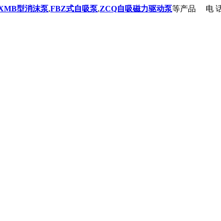
XMB型消沫泵
,
FBZ式自吸泵
,
ZCQ自吸磁力驱动泵
等产品
电 话