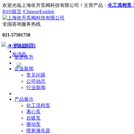
欢迎光临上海依升泵阀科技有限公司！主营产品：
化工流程泵
,
RSS
|
留言
|
Chinese
|
English
全国咨询服务热线
021-57501758
网站首页
走进依升
企业新闻
常见问题
公司动态
行业新闻
产品展示
化工流程泵
离心泵
自吸泵
驱动泵
喷射液化器