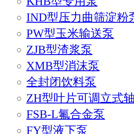
KHB型专用泵
IND型压力曲筛淀粉
PW型玉米输送泵
ZJB型渣浆泵
XMB型消沫泵
全封闭饮料泵
ZH型叶片可调立式
FSB-L氟合金泵
FY型液下泵