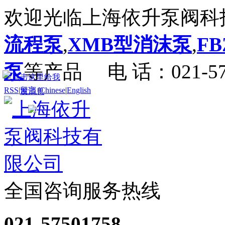
欢迎光临上海依升泵阀科
流程泵
,
XMB型消沫泵
,
F
泵
等产品
电 话：021-57
RSS
|
留言
|
Chinese
|
English
全国咨询服务热线
021-57501758