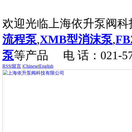
欢迎光临上海依升泵阀科
流程泵
,
XMB型消沫泵
,
F
泵
等产品
电 话：021-57
RSS
|
留言
|
Chinese
|
English