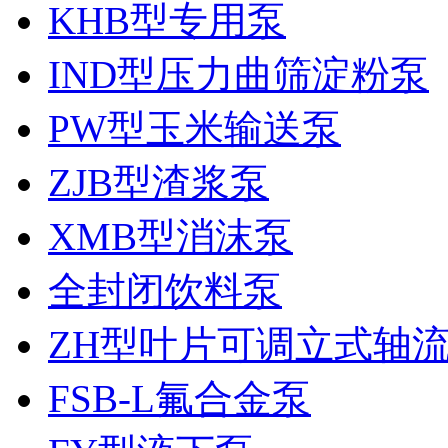
KHB型专用泵
IND型压力曲筛淀粉泵
PW型玉米输送泵
ZJB型渣浆泵
XMB型消沫泵
全封闭饮料泵
ZH型叶片可调立式轴
FSB-L氟合金泵