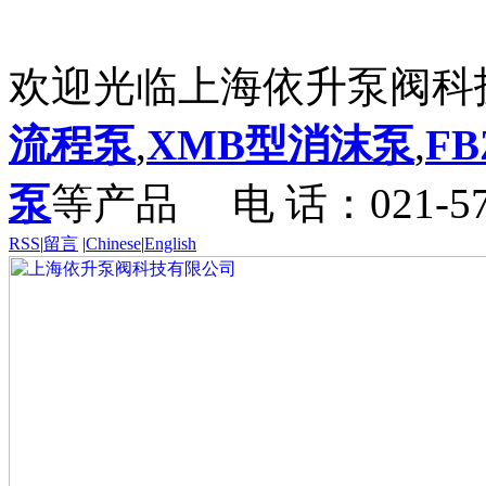
欢迎光临上海依升泵阀科
流程泵
,
XMB型消沫泵
,
F
泵
等产品
电 话：021-57
RSS
|
留言
|
Chinese
|
English