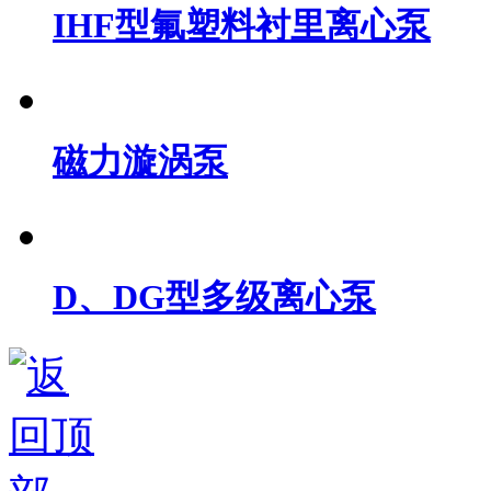
IHF型氟塑料衬里离心泵
磁力漩涡泵
D、DG型多级离心泵