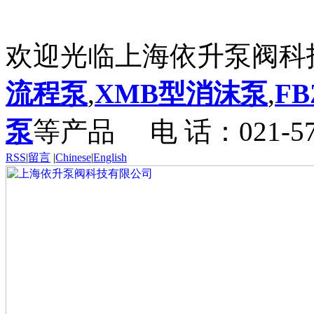
欢迎光临上海依升泵阀科
流程泵
,
XMB型消沫泵
,
F
泵
等产品
电 话：021-57
RSS
|
留言
|
Chinese
|
English