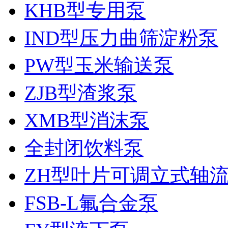
KHB型专用泵
IND型压力曲筛淀粉泵
PW型玉米输送泵
ZJB型渣浆泵
XMB型消沫泵
全封闭饮料泵
ZH型叶片可调立式轴
FSB-L氟合金泵